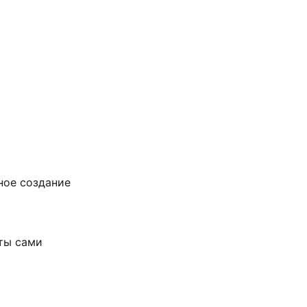
ное создание 
аты сами