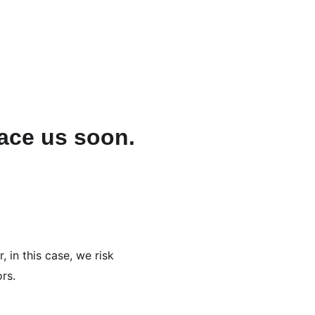
lace us soon.
 in this case, we risk 
rs. 