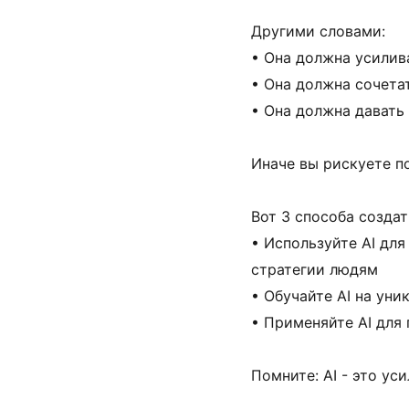
Другими словами:
• Она должна усилив
• Она должна сочета
• Она должна давать
Иначе вы рискуете по
Вот 3 способа созда
• Используйте AI дл
стратегии людям
• Обучайте AI на ун
• Применяйте AI для 
Помните: AI - это ус