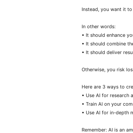
Instead, you want it t
In other words:
• It should enhance y
• It should combine th
• It should deliver res
Otherwise, you risk lo
Here are 3 ways to cre
• Use AI for research 
• Train AI on your co
• Use AI for in-depth m
Remember: AI is an amp