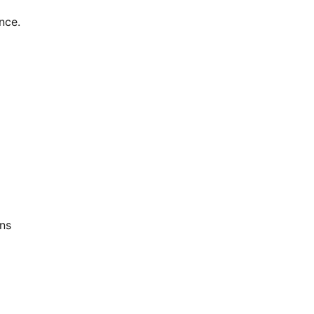
nce.
ans