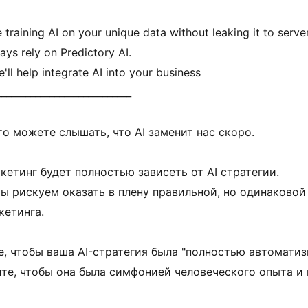
e training AI on your unique data without leaking it to server
ys rely on Predictory AI.
ll help integrate AI into your business 
____________________________
о можете слышать, что AI заменит нас скоро. 
кетинг будет полностью зависеть от AI стратегии. 
мы рискуем оказать в плену правильной, но одинаковой
етинга. 
е, чтобы ваша AI-стратегия была "полностью автоматиз
ите, чтобы она была симфонией человеческого опыта и 