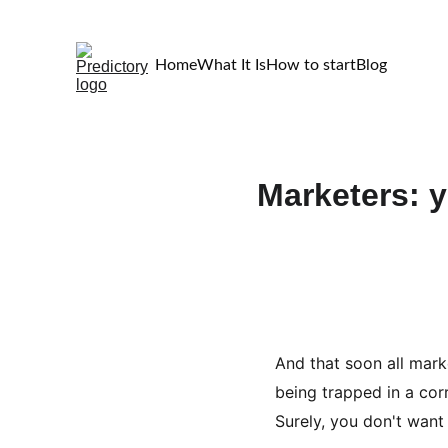
Home
What It Is
How to start
Blog
Marketers: y
And that soon all mark
being trapped in a cor
Surely, you don't want 